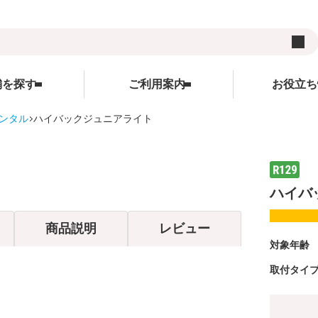
舗を探す
ご利用案内
お役立ち
レンタル
ハイバックジュニアライト
用品
ご利用案内
ランキング
お役立ち情報
レンタルの流れ
WEBクレジット決済について
キャンペーン
ズ
レンタル料金
3Dセキュアについて
コンテンツ
ハイバ
サイト
受け取り方法と送料
よくあるご質問
コラム
商品説明
レビュー
在庫表示について
サイトについて
対象年齢
各種割引特典について
レンタル利用規約
取付タイ
予約キャンセルについて
個人情報保護方針
延長契約について