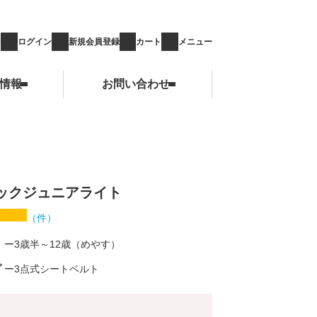
ログイン
新規会員登録
カート
メニュー
情報
お問い合わせ
お問い合わせ
ックジュニアライト
（
件）
3歳半～12歳（めやす）
プ
3点式シートベルト