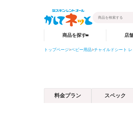
商品を探す
店
トップページ
ベビー用品
チャイルドシート 
暮らし
ベビー用品
店舗検索
そうじ
ベビーベッド
その他グッ
ベビーマットレス・ベビー布団
ご家庭商品
チャイルドシート
料金プラン
スペック
ハイローチェア・ベビーチェア
スケール・バス
ベビーカー
お部屋・安全用品