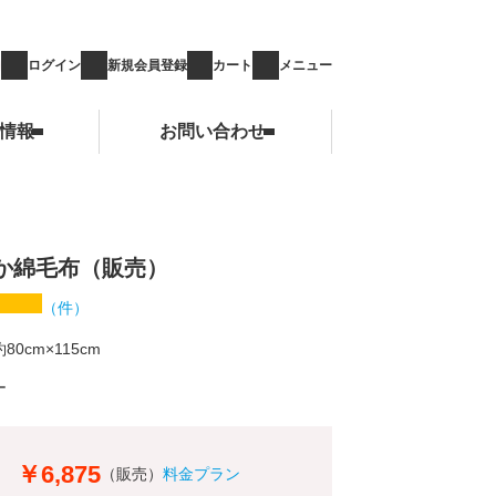
ログイン
新規会員登録
カート
メニュー
情報
お問い合わせ
お問い合わせ
か綿毛布（販売）
（
件）
約80cm×115cm
ー
￥6,875
（販売）
料金プラン