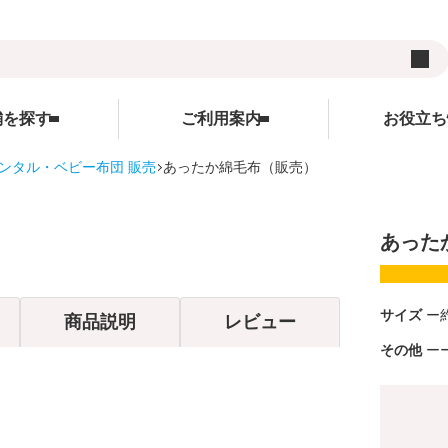
舗を探す
ご利用案内
お役立ち
ンタル・ベビー布団 販売
あったか綿毛布（販売）
用品
ご利用案内
ランキング
お役立ち情報
レンタルの流れ
WEBクレジット決済について
キャンペーン
あった
ズ
レンタル料金
3Dセキュアについて
コンテンツ
サイト
受け取り方法と送料
よくあるご質問
コラム
サイズ
商品説明
レビュー
在庫表示について
サイトについて
その他
各種割引特典について
レンタル利用規約
予約キャンセルについて
個人情報保護方針
延長契約について