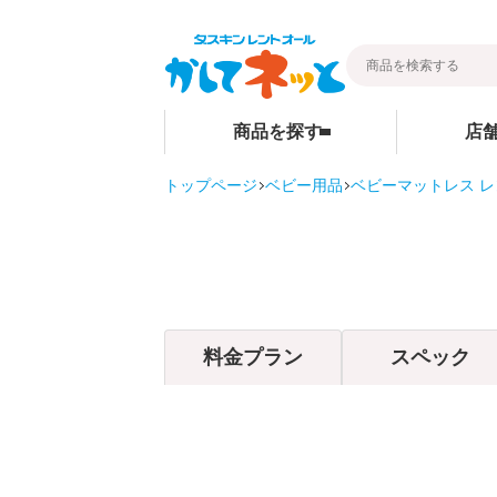
商品を探す
店
トップページ
ベビー用品
ベビーマットレス レ
暮らし
ベビー用品
店舗検索
そうじ
ベビーベッド
その他グッ
ベビーマットレス・ベビー布団
ご家庭商品
チャイルドシート
料金プラン
スペック
ハイローチェア・ベビーチェア
スケール・バス
ベビーカー
お部屋・安全用品