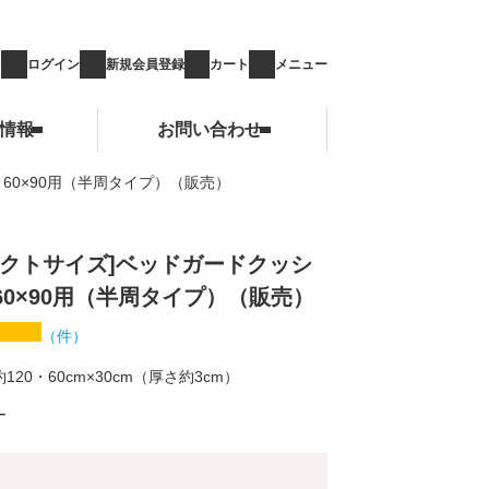
ログイン
新規会員登録
カート
メニュー
情報
お問い合わせ
60×90用（半周タイプ）（販売）
お問い合わせ
パクトサイズ]ベッドガードクッシ
60×90用（半周タイプ）（販売）
（
件）
約120・60cm×30cm（厚さ約3cm）
ー