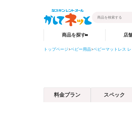
商品を探す
店
トップページ
ベビー用品
ベビーマットレス レ
暮らし
ベビー用品
店舗検索
そうじ
ベビーベッド
その他グッ
ベビーマットレス・ベビー布団
ご家庭商品
チャイルドシート
料金プラン
スペック
ハイローチェア・ベビーチェア
スケール・バス
ベビーカー
お部屋・安全用品