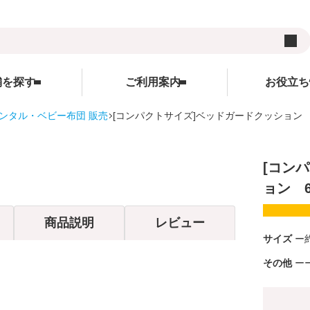
舗を探す
ご利用案内
お役立ち
ンタル・ベビー布団 販売
[コンパクトサイズ]ベッドガードクッション 
用品
ご利用案内
ランキング
お役立ち情報
レンタルの流れ
WEBクレジット決済について
キャンペーン
[コン
ズ
レンタル料金
3Dセキュアについて
コンテンツ
ョン 
サイト
受け取り方法と送料
よくあるご質問
コラム
商品説明
レビュー
在庫表示について
サイトについて
サイズ
各種割引特典について
レンタル利用規約
その他
予約キャンセルについて
個人情報保護方針
延長契約について