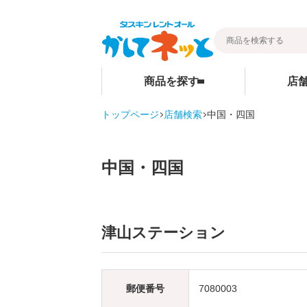
商品を探す
店
トップページ
店舗検索
中国・四国
暮らし
ベビー用品
店舗検索
そうじ
ベビーベッド
中国・四国
その他グッ
ベビーマットレス・ベビー布団
ご家庭商品
チャイルドシート
ハイローチェア・ベビーチェア
津山ステーション
スケール・バス
ベビーカー
郵便番号
7080003
お部屋・安全用品