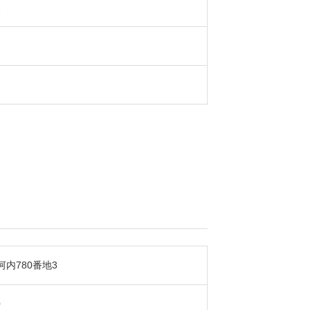
2
内780番地3
0