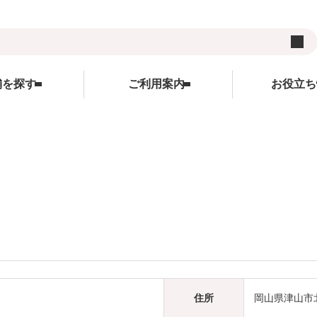
舗を探す
ご利用案内
お役立ち
用品
ご利用案内
ランキング
お役立ち情報
レンタルの流れ
WEBクレジット決済について
キャンペーン
ズ
レンタル料金
3Dセキュアについて
コンテンツ
サイト
受け取り方法と送料
よくあるご質問
コラム
在庫表示について
サイトについて
各種割引特典について
レンタル利用規約
予約キャンセルについて
個人情報保護方針
住所
岡山県津山市北
延長契約について