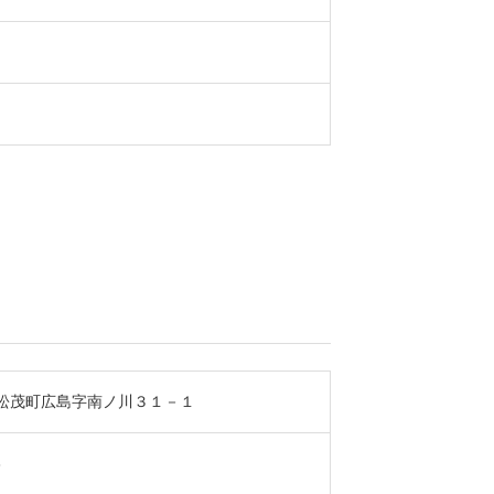
松茂町広島字南ノ川３１－１
3