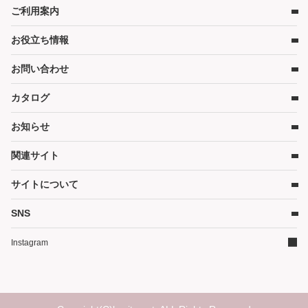
ベビーベッド
ご利用案内
店舗検索
ベビーマットレス・ベビー布団
お役立ち情報
レンタルの流れ
チャイルドシート
レンタル料金
ハイローチェア・ベビーチェア
お問い合わせ
キャンペーン
受取り方法と送料
スケール・バス
コンテンツ
カタログ
お問い合わせ
在庫表示について
ベビーカー
コラム
各種割引特典について
お知らせ
お部屋・安全用品
カタログ請求
予約キャンセルについて
カタログPDF［2026年度版］（11MB）
関連サイト
暮らし用品
かしてネッとからのお知らせ
延長契約について
そうじ
サイトについて
WEBクレジット決済について
ご家庭商品サイト
その他グッズ
3Dセキュアについて
ダスキン（企業情報）
SNS
サイトマップ
ご家庭商品サイト
よくあるご質問
イベントかしてネッと
ダスキンリンク集
Instagram
ランキング
サイトについて
レンタル利用規約
個人情報保護方針