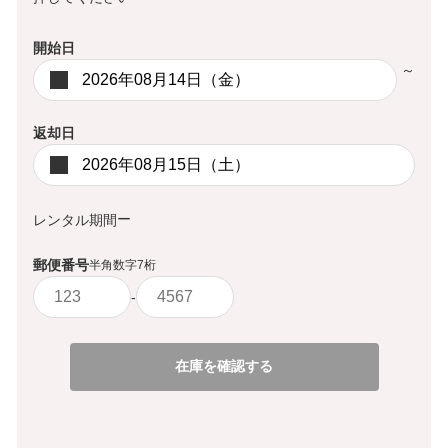
開始日
～
返却日
ー
レンタル期間
郵便番号
半角数字7桁
-
在庫を確認する