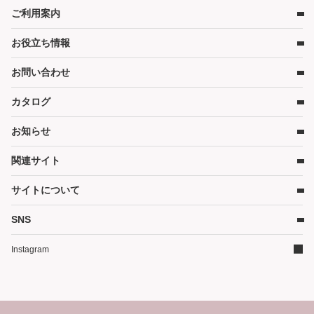
ベビーベッド
ご利用案内
店舗検索
ベビーマットレス・ベビー布団
お役立ち情報
レンタルの流れ
チャイルドシート
レンタル料金
ハイローチェア・ベビーチェア
お問い合わせ
キャンペーン
受取り方法と送料
スケール・バス
コンテンツ
カタログ
お問い合わせ
在庫表示について
ベビーカー
コラム
各種割引特典について
お知らせ
お部屋・安全用品
カタログ請求
予約キャンセルについて
カタログPDF［2026年度版］（11MB）
関連サイト
暮らし用品
かしてネッとからのお知らせ
延長契約について
そうじ
サイトについて
WEBクレジット決済について
ご家庭商品サイト
その他グッズ
3Dセキュアについて
ダスキン（企業情報）
SNS
サイトマップ
ご家庭商品サイト
よくあるご質問
イベントかしてネッと
ダスキンリンク集
Instagram
ランキング
サイトについて
レンタル利用規約
個人情報保護方針