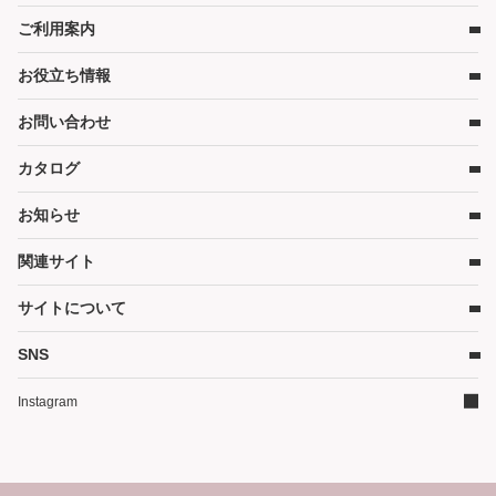
ベビーベッド
ご利用案内
店舗検索
ベビーマットレス・ベビー布団
お役立ち情報
レンタルの流れ
チャイルドシート
レンタル料金
ハイローチェア・ベビーチェア
お問い合わせ
キャンペーン
受取り方法と送料
スケール・バス
コンテンツ
カタログ
お問い合わせ
在庫表示について
ベビーカー
コラム
各種割引特典について
お知らせ
お部屋・安全用品
カタログ請求
予約キャンセルについて
カタログPDF［2026年度版］（11MB）
関連サイト
暮らし用品
かしてネッとからのお知らせ
延長契約について
そうじ
サイトについて
WEBクレジット決済について
ご家庭商品サイト
その他グッズ
3Dセキュアについて
ダスキン（企業情報）
SNS
サイトマップ
ご家庭商品サイト
よくあるご質問
イベントかしてネッと
ダスキンリンク集
Instagram
ランキング
サイトについて
レンタル利用規約
個人情報保護方針