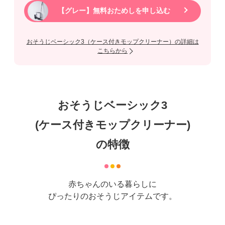
・おためし商品に限りがあるため、お届けに日数を要
【グレー】無料おためしを申し込む
する場合があります。
・現在ご使用中、または過去おためしされたものと同
一商品のおためしは、原則お断りしております。
おそうじベーシック3（ケース付きモップクリーナー）の詳細は
・おためしのお申し込みは1商品につき1点までとさせ
こちらから
ていただきます。
※一部対応できない地域があります。
※「おそうじベーシック3（ケース付きモップクリー
ナー）」では、シュシュとララの色の組み合わせ
は、レッドとレッド、グレーとグレーのみとなりま
す。
おそうじベーシック3
※ ケース付きモップクリーナー用紙パックは別途お
買い求めください。（おためし時は1枚付属）
(ケース付きモップクリーナー)
レンタル契約の場合
【おそうじベーシック3 (ケース付きモップクリーナ
の特徴
ー)】
4週間標準レンタル料金：2,190円（税込）
セット内容：スタイルハンディシュシュ・スタイル
フロアララ・ケース付きモップクリーナー
赤ちゃんのいる暮らしに
ぴったりのおそうじアイテムです。