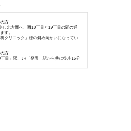
方
しの方
少し北方面へ、西18丁目と19丁目の間の通
います。
外科クリニック」様の斜め向かいになってい
しの方
8丁目」駅、JR「桑園」駅から共に徒歩15分