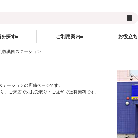
舗を探す
ご利用案内
お役立ち
札幌桑園ステーション
用品
ご利用案内
ランキング
お役立ち情報
レンタルの流れ
WEBクレジット決済について
キャンペーン
ズ
レンタル料金
3Dセキュアについて
コンテンツ
ステーションの店舗ページです。
あり。ご来店でのお受取り・ご返却で送料無料です。
サイト
受け取り方法と送料
よくあるご質問
コラム
在庫表示について
サイトについて
各種割引特典について
レンタル利用規約
予約キャンセルについて
個人情報保護方針
延長契約について