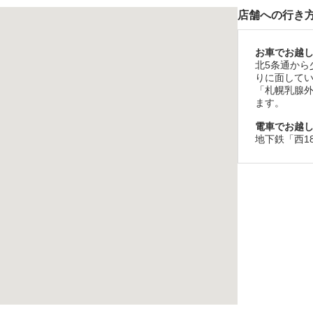
店舗への行き
お車でお越
北5条通から
りに面して
「札幌乳腺
ます。
電車でお越
地下鉄「西1