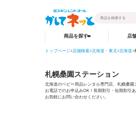
商品を探す
店
トップページ
店舗検索
北海道・東北
北海道
暮らし
ベビー用品
店舗検索
そうじ
ベビーベッド
札幌桑園ステーション
その他グッ
ベビーマットレス・ベビー布団
北海道のベビー用品レンタル専門店、札幌桑園
お電話でのお申込みOK！長期割引・短期割引
ご家庭商品
チャイルドシート
お気軽にお問い合わせください。
ハイローチェア・ベビーチェア
スケール・バス
ベビーカー
お部屋・安全用品