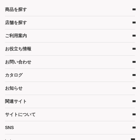
商品を探す
店舗を探す
ベビー用品
ベビーベッド
ご利用案内
店舗検索
ベビーマットレス・ベビー布団
お役立ち情報
レンタルの流れ
チャイルドシート
レンタル料金
ハイローチェア・ベビーチェア
お問い合わせ
キャンペーン
受取り方法と送料
スケール・バス
コンテンツ
カタログ
お問い合わせ
在庫表示について
ベビーカー
コラム
各種割引特典について
お知らせ
お部屋・安全用品
カタログ請求
予約キャンセルについて
カタログPDF［2026年度版］（11MB）
関連サイト
暮らし用品
かしてネッとからのお知らせ
延長契約について
そうじ
サイトについて
WEBクレジット決済について
ご家庭商品サイト
その他グッズ
3Dセキュアについて
ダスキン（企業情報）
SNS
サイトマップ
ご家庭商品サイト
よくあるご質問
イベントかしてネッと
ダスキンリンク集