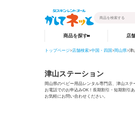
商品を探す
店
トップページ
店舗検索
中国・四国
岡山県
津
暮らし
ベビー用品
店舗検索
そうじ
ベビーベッド
津山ステーション
その他グッ
ベビーマットレス・ベビー布団
岡山県のベビー用品レンタル専門店、津山ステ
お電話でのお申込みOK！長期割引・短期割引
ご家庭商品
チャイルドシート
お気軽にお問い合わせください。
ハイローチェア・ベビーチェア
スケール・バス
ベビーカー
お部屋・安全用品