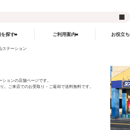
舗を探す
ご利用案内
お役立ち
山ステーション
用品
ご利用案内
ランキング
お役立ち情報
レンタルの流れ
WEBクレジット決済について
キャンペーン
ズ
レンタル料金
3Dセキュアについて
コンテンツ
ーションの店舗ページです。
あり。ご来店でのお受取り・ご返却で送料無料です。
サイト
受け取り方法と送料
よくあるご質問
コラム
在庫表示について
サイトについて
各種割引特典について
レンタル利用規約
予約キャンセルについて
個人情報保護方針
延長契約について