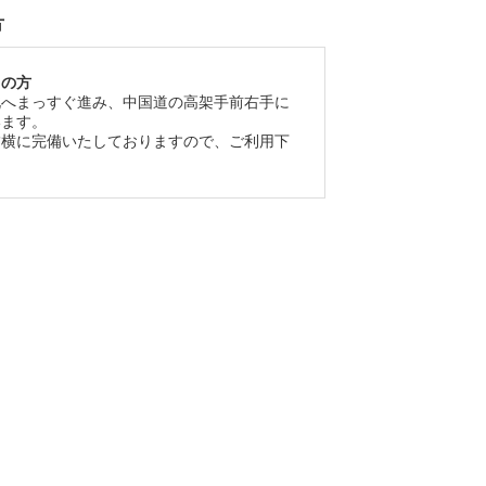
方
しの方
北へまっすぐ進み、中国道の高架手前右手に
います。
舗横に完備いたしておりますので、ご利用下