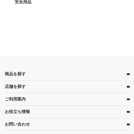
安全用品
商品を探す
店舗を探す
ベビー用品
ベビーベッド
ご利用案内
店舗検索
ベビーマットレス・ベビー布団
お役立ち情報
レンタルの流れ
チャイルドシート
レンタル料金
ハイローチェア・ベビーチェア
お問い合わせ
キャンペーン
受取り方法と送料
スケール・バス
コンテンツ