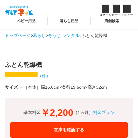
ログイン
カート
メニュー
ベビー用品
暮らし用品
店舗検索
トップページ
暮らし
そうじ レンタル
ふとん乾燥機
ふとん乾燥機
（
件）
サイズ
［本体］幅16.6cm×奥行19.6cm×高さ32cm
￥2,200
基本料金
（1ヵ月）
料金プラン
在庫を確認する