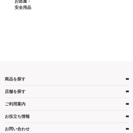
お部屋・
安全用品
商品を探す
店舗を探す
ベビー用品
ベビーベッド
ご利用案内
店舗検索
ベビーマットレス・ベビー布団
お役立ち情報
レンタルの流れ
チャイルドシート
レンタル料金
ハイローチェア・ベビーチェア
お問い合わせ
キャンペーン