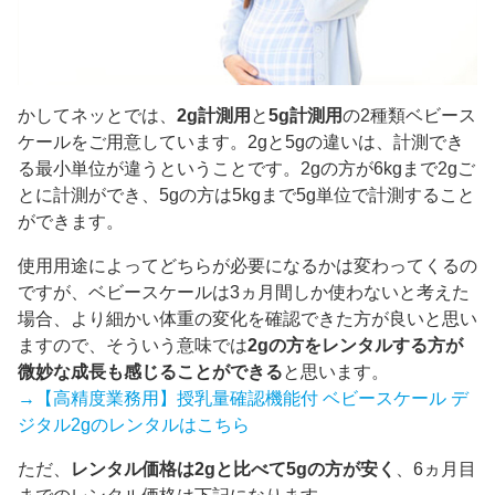
かしてネッとでは、
2g計測用
と
5g計測用
の2種類ベビース
ケールをご用意しています。2gと5gの違いは、計測でき
る最小単位が違うということです。2gの方が6kgまで2gご
とに計測ができ、5gの方は5kgまで5g単位で計測すること
ができます。
使用用途によってどちらが必要になるかは変わってくるの
ですが、ベビースケールは3ヵ月間しか使わないと考えた
場合、より細かい体重の変化を確認できた方が良いと思い
ますので、そういう意味では
2gの方をレンタルする方が
微妙な成長も感じることができる
と思います。
→【高精度業務用】授乳量確認機能付 ベビースケール デ
ジタル2gのレンタルはこちら
ただ、
レンタル価格は2gと比べて5gの方が安く
、6ヵ月目