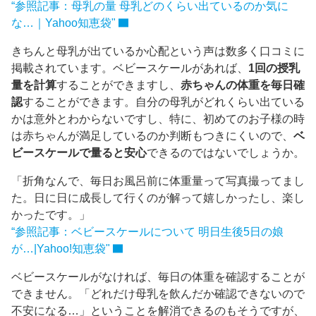
“参照記事：母乳の量 母乳どのくらい出ているのか気に
な…｜Yahoo知恵袋"
きちんと母乳が出ているか心配という声は数多く口コミに
掲載されています。ベビースケールがあれば、
1回の授乳
量を計算
することができますし、
赤ちゃんの体重を毎日確
認
することができます。自分の母乳がどれくらい出ている
かは意外とわからないですし、特に、初めてのお子様の時
は赤ちゃんが満足しているのか判断もつきにくいので、
ベ
ビースケールで量ると安心
できるのではないでしょうか。
「折角なんで、毎日お風呂前に体重量って写真撮ってまし
た。日に日に成長して行くのが解って嬉しかったし、楽し
かったです。」
“参照記事：ベビースケールについて 明日生後5日の娘
が…|Yahoo!知恵袋"
ベビースケールがなければ、毎日の体重を確認することが
できません。「どれだけ母乳を飲んだか確認できないので
不安になる…」ということを解消できるのもそうですが、