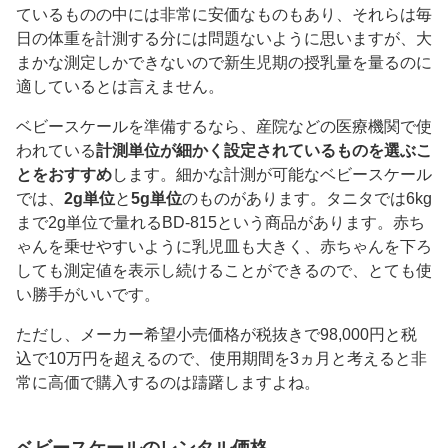
ているものの中には非常に安価なものもあり、それらは毎
日の体重を計測する分には問題ないように思いますが、大
まかな測定しかできないので新生児期の授乳量を量るのに
適しているとは言えません。
ベビースケールを準備するなら、産院などの医療機関で使
われている
計測単位が細かく設定されているものを選ぶこ
とをおすすめ
します。細かな計測が可能なベビースケール
では、
2g単位
と
5g単位
のものがあります。タニタでは6kg
まで2g単位で量れるBD-815という商品があります。赤ち
ゃんを乗せやすいように乳児皿も大きく、赤ちゃんを下ろ
しても測定値を表示し続けることができるので、とても使
い勝手がいいです。
ただし、メーカー希望小売価格が税抜きで98,000円と税
込で10万円を超えるので、使用期間を3ヵ月と考えると非
常に高価で購入するのは躊躇しますよね。
ベビースケールのレンタル価格