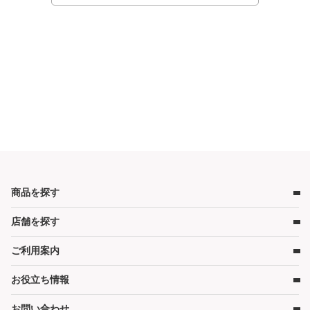
商品を探す
店舗を探す
ベビー用品
ベビーベッド
ご利用案内
店舗検索
ベビーマットレス・ベビー布団
お役立ち情報
レンタルの流れ
チャイルドシート
レンタル料金
ハイローチェア・ベビーチェア
お問い合わせ
キャンペーン