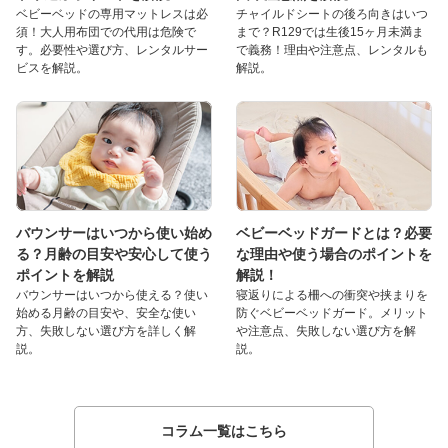
ベビーベッドの専用マットレスは必
チャイルドシートの後ろ向きはいつ
須！大人用布団での代用は危険で
まで？R129では生後15ヶ月未満ま
す。必要性や選び方、レンタルサー
で義務！理由や注意点、レンタルも
ビスを解説。
解説。
バウンサーはいつから使い始め
ベビーベッドガードとは？必要
る？月齢の目安や安心して使う
な理由や使う場合のポイントを
ポイントを解説
解説！
バウンサーはいつから使える？使い
寝返りによる柵への衝突や挟まりを
始める月齢の目安や、安全な使い
防ぐベビーベッドガード。メリット
方、失敗しない選び方を詳しく解
や注意点、失敗しない選び方を解
説。
説。
コラム一覧はこちら