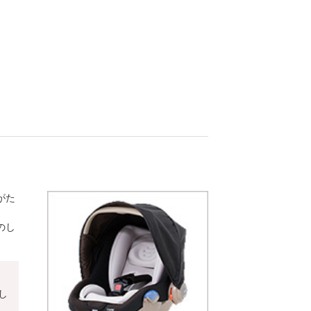
がた
のし
し