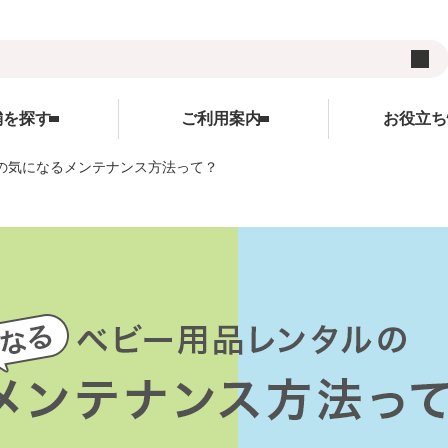
舗を探す
ご利用案内
お役立ち
の気になるメンテナンス方法って？
用品
ご利用案内
ランキング
お役立ち情報
レンタルの流れ
WEBクレジット決済について
キャンペーン
ズ
レンタル料金
3Dセキュアについて
コンテンツ
サイト
受け取り方法と送料
よくあるご質問
コラム
在庫表示について
サイトについて
各種割引特典について
レンタル利用規約
予約キャンセルについて
個人情報保護方針
延長契約について