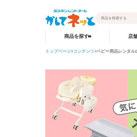
商品を探す
店
トップページ
コンテンツ
ベビー用品レンタル
暮らし
ベビー用品
店舗検索
そうじ
ベビーベッド
その他グッ
ベビーマットレス・ベビー布団
ご家庭商品
チャイルドシート
ハイローチェア・ベビーチェア
スケール・バス
ベビーカー
お部屋・安全用品