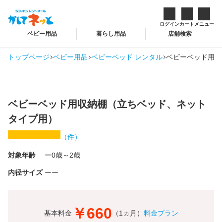
ログイン
カート
メニュー
ベビー用品
暮らし用品
店舗検索
トップページ
ベビー用品
ベビーベッド レンタル
ベビーベッド用収
ベビーベッド用収納棚（立ちベッド、ネット
タイプ用）
（
件）
対象年齢
0歳～2歳
内径サイズ
ー
￥660
基本料金
（1ヵ月）
料金プラン