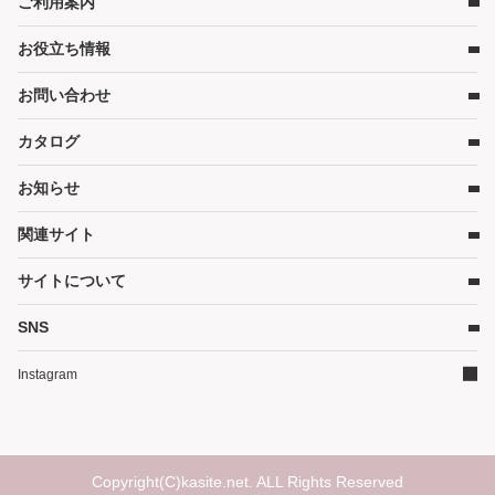
ご利用案内
店舗検索
ベビーマットレス・ベビー布団
お役立ち情報
レンタルの流れ
チャイルドシート
レンタル料金
ハイローチェア・ベビーチェア
お問い合わせ
キャンペーン
受取り方法と送料
スケール・バス
コンテンツ
カタログ
お問い合わせ
在庫表示について
ベビーカー
コラム
各種割引特典について
お知らせ
お部屋・安全用品
カタログ請求
予約キャンセルについて
カタログPDF［2026年度版］（11MB）
関連サイト
暮らし用品
かしてネッとからのお知らせ
延長契約について
そうじ
サイトについて
WEBクレジット決済について
ご家庭商品サイト
その他グッズ
3Dセキュアについて
ダスキン（企業情報）
SNS
サイトマップ
ご家庭商品サイト
よくあるご質問
イベントかしてネッと
ダスキンリンク集
Instagram
ランキング
サイトについて
レンタル利用規約
個人情報保護方針
Copyright(C)kasite.net. ALL Rights Reserved