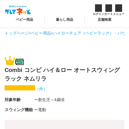
ログイン
カート
メニュー
ベビー用品
暮らし用品
店舗検索
トップページ
ベビー用品
ハイローチェア（ベビーラック）・バウン
Combi コンビ ハイ＆ロー オートスウィング
ラック ネムリラ
（
件）
対象年齢
新生児～4歳頃
スウィング機能
電動