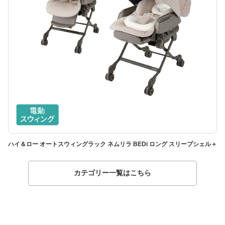
ハイ＆ロー オートスウィングラック ネムリラ BEDi ロング スリープシェル＋
ハ
カテゴリー一覧はこちら