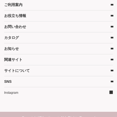
ベビーベッド
ご利用案内
店舗検索
ベビーマットレス・ベビー布団
お役立ち情報
レンタルの流れ
チャイルドシート
レンタル料金
ハイローチェア・ベビーチェア
お問い合わせ
キャンペーン
受取り方法と送料
スケール・バス
コンテンツ
カタログ
お問い合わせ
在庫表示について
ベビーカー
コラム
各種割引特典について
お知らせ
お部屋・安全用品
カタログ請求
予約キャンセルについて
カタログPDF［2026年度版］（11MB）
関連サイト
暮らし用品
かしてネッとからのお知らせ
延長契約について
そうじ
サイトについて
WEBクレジット決済について
ご家庭商品サイト
その他グッズ
3Dセキュアについて
ダスキン（企業情報）
SNS
サイトマップ
ご家庭商品サイト
よくあるご質問
イベントかしてネッと
ダスキンリンク集
Instagram
ランキング
サイトについて
レンタル利用規約
個人情報保護方針