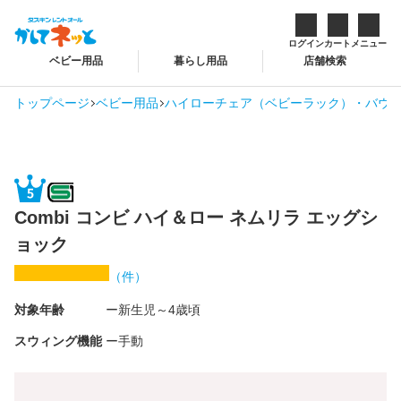
ログイン
カート
メニュー
ベビー用品
暮らし用品
店舗検索
トップページ
ベビー用品
ハイローチェア（ベビーラック）・バウン
Combi コンビ ハイ＆ロー ネムリラ エッグシ
ョック
（
件）
対象年齢
新生児～4歳頃
スウィング機能
手動