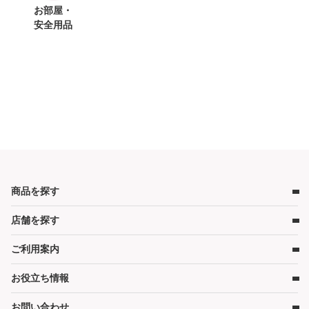
お部屋・
安全用品
商品を探す
店舗を探す
ベビー用品
ベビーベッド
ご利用案内
店舗検索
ベビーマットレス・ベビー布団
お役立ち情報
レンタルの流れ
チャイルドシート
レンタル料金
ハイローチェア・ベビーチェア
お問い合わせ
キャンペーン