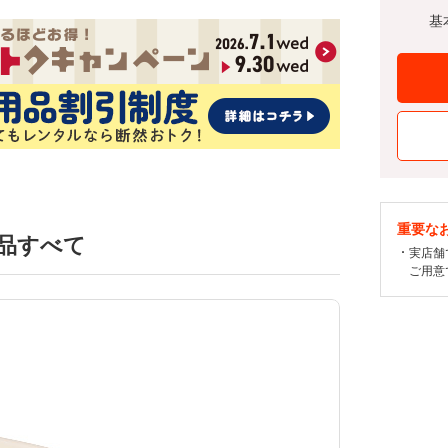
基
重要な
品すべて
実店舗
ご用意