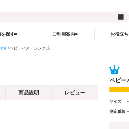
舗を探す
ご利用案内
お役立ち
タル
ベビーバス・シンク式
用品
ご利用案内
ランキング
お役立ち情報
レンタルの流れ
WEBクレジット決済について
キャンペーン
ズ
レンタル料金
3Dセキュアについて
コンテンツ
ベビー
サイト
受け取り方法と送料
よくあるご質問
コラム
商品説明
レビュー
在庫表示について
サイトについて
サイズ
各種割引特典について
レンタル利用規約
測定単位
予約キャンセルについて
個人情報保護方針
延長契約について