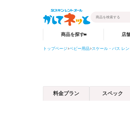
商品を探す
店
トップページ
ベビー用品
スケール・バス レン
暮らし
ベビー用品
店舗検索
そうじ
ベビーベッド
その他グッ
ベビーマットレス・ベビー布団
ご家庭商品
チャイルドシート
料金プラン
スペック
ハイローチェア・ベビーチェア
スケール・バス
ベビーカー
お部屋・安全用品