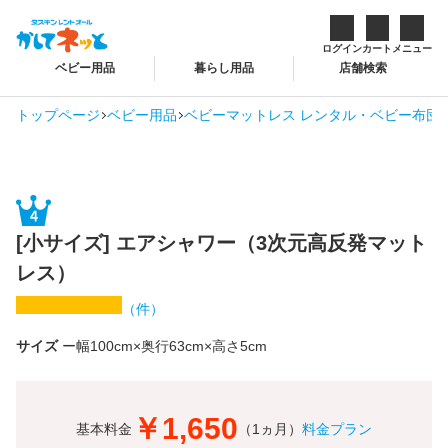
ログイン
カート
メニュー
ベビー用品
暮らし用品
店舗検索
トップページ
ベビー用品
ベビーマットレス レンタル・ベビー布団 
[小サイズ] エアシャワー（3次元高反発マット
レス）
（
件）
サイズ
幅100cm×奥行63cm×高さ5cm
￥1,650
基本料金
（1ヵ月）
料金プラン