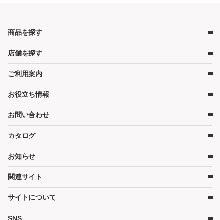
商品を探す
店舗を探す
ベビー用品
ベビーベッド
ご利用案内
店舗検索
ベビーマットレス・ベビー布団
お役立ち情報
レンタルの流れ
チャイルドシート
レンタル料金
ハイローチェア・ベビーチェア
お問い合わせ
キャンペーン
受取り方法と送料
スケール・バス
コンテンツ
カタログ
お問い合わせ
在庫表示について
ベビーカー
コラム
各種割引特典について
お知らせ
お部屋・安全用品
カタログ請求
予約キャンセルについて
カタログPDF［2026年度版］（11MB）
関連サイト
暮らし用品
かしてネッとからのお知らせ
延長契約について
そうじ
サイトについて
WEBクレジット決済について
ご家庭商品サイト
その他グッズ
3Dセキュアについて
ダスキン（企業情報）
SNS
サイトマップ