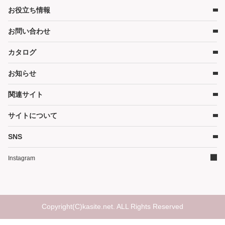
お役立ち情報
レンタルの流れ
チャイルドシート
レンタル料金
ハイローチェア・ベビーチェア
お問い合わせ
キャンペーン
受取り方法と送料
スケール・バス
コンテンツ
カタログ
お問い合わせ
在庫表示について
ベビーカー
コラム
各種割引特典について
お知らせ
お部屋・安全用品
カタログ請求
予約キャンセルについて
カタログPDF［2026年度版］（11MB）
関連サイト
暮らし用品
かしてネッとからのお知らせ
延長契約について
そうじ
サイトについて
WEBクレジット決済について
ご家庭商品サイト
その他グッズ
3Dセキュアについて
ダスキン（企業情報）
SNS
サイトマップ
ご家庭商品サイト
よくあるご質問
イベントかしてネッと
ダスキンリンク集
Instagram
ランキング
サイトについて
レンタル利用規約
個人情報保護方針
Copyright(C)kasite.net. ALL Rights Reserved