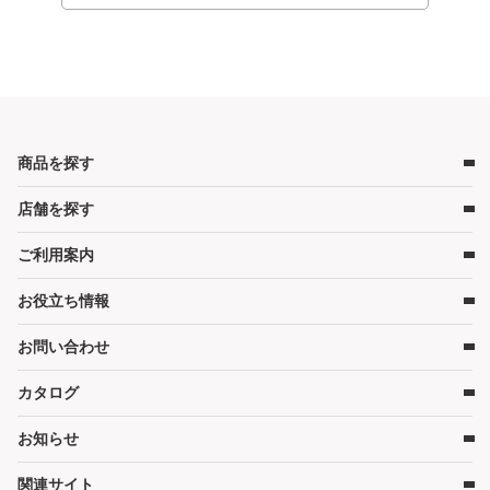
商品を探す
店舗を探す
ベビー用品
ベビーベッド
ご利用案内
店舗検索
ベビーマットレス・ベビー布団
お役立ち情報
レンタルの流れ
チャイルドシート
レンタル料金
ハイローチェア・ベビーチェア
お問い合わせ
キャンペーン
受取り方法と送料
スケール・バス
コンテンツ
カタログ
お問い合わせ
在庫表示について
ベビーカー
コラム
各種割引特典について
お知らせ
お部屋・安全用品
カタログ請求
予約キャンセルについて
カタログPDF［2026年度版］（11MB）
関連サイト
暮らし用品
かしてネッとからのお知らせ