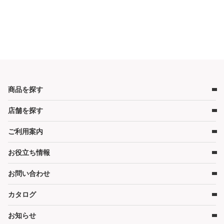
商品を探す
店舗を探す
ベビー用品
ベビーベッド
ご利用案内
店舗検索
ベビーマットレス・ベビー布団
お役立ち情報
レンタルの流れ
チャイルドシート
レンタル料金
ハイローチェア・ベビーチェア
お問い合わせ
キャンペーン
受取り方法と送料
スケール・バス
コンテンツ
カタログ
お問い合わせ
在庫表示について
ベビーカー
コラム
各種割引特典について
お知らせ
お部屋・安全用品
カタログ請求